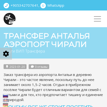
+905342707641
,
WhatsApp
Toggl
navig
ТРАНСФЕР АНТАЛЬЯ
АЭРОПОРТ ЧИРАЛИ
Услуги ВИП Трансфера
2023-01-20
0 отзывы
Заказ трансфера из аэропорта Антальи в деревню
Чирали - это частое явление, поскольку путь до нее
занимает около 1,5-2 часов. Отдых в прибрежном
посёлке Чирали будет отличным вариантом для семей с
детьми и для тех, кто предпочитает тишину и единение
с природой.