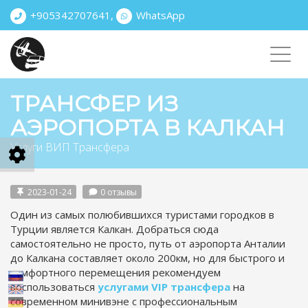
+905342707641
,
WhatsApp
Toggl
navig
ТРАНСФЕР ИЗ
АЭРОПОРТА В КАЛКАН
Услуги ВИП Трансфера
2023-01-24
0 отзывы
Один из самых полюбившихся туристами городков в
Турции является Калкан. Добраться сюда
самостоятельно не просто, путь от аэропорта Анталии
до Калкана составляет около 200км, но для быстрого и
комфортного перемещения рекомендуем
воспользоваться
услугами VIP трансфера
на
современном минивэне с профессиональным