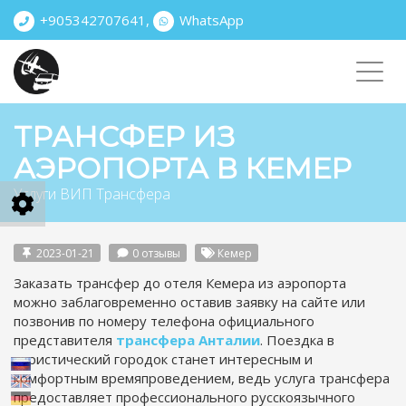
+905342707641
,
WhatsApp
Toggl
navig
ТРАНСФЕР ИЗ
АЭРОПОРТА В КЕМЕР
Услуги ВИП Трансфера
2023-01-21
0 отзывы
Кемер
Заказать трансфер до отеля Кемера из аэропорта
можно заблаговременно оставив заявку на сайте или
позвонив по номеру телефона официального
представителя
трансфера Анталии
. Поездка в
туристический городок станет интересным и
комфортным времяпроведением, ведь услуга трансфера
предоставляет профессионального русскоязычного