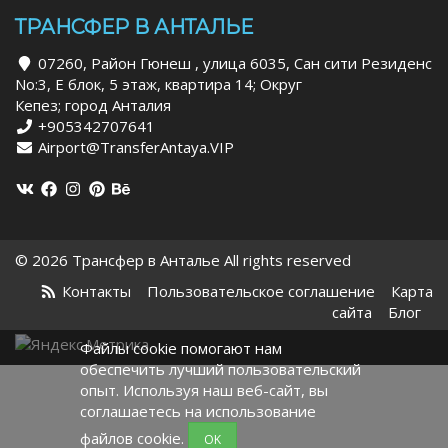
ТРАНСФЕР В АНТАЛЬЕ
07260, Район Гюнеш , улица 6035, Сан сити Резиденс
No:3, Е блок, 5 этаж, квартира 14; Округ
Кепез; город Анталия
+905342707641
Airport@TransferAntaya.VIP
© 2026 Трансфер в Анталье All rights reserved
Контакты
Пользовательское соглашение
Карта
сайта
Блог
Файлы cookie помогают нам
обеспечить лучший пользовательский
опыт. Используя наш веб-сайт, вы
соглашаетесь на использование
файлов cookie.
OK