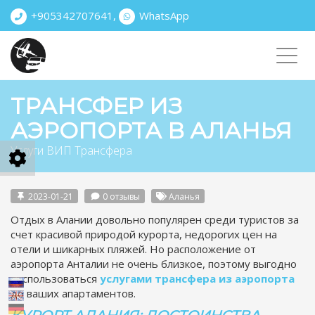
+905342707641
,
WhatsApp
Toggl
navig
ТРАНСФЕР ИЗ
АЭРОПОРТА В АЛАНЬЯ
Услуги ВИП Трансфера
2023-01-21
0 отзывы
Аланья
Отдых в Алании довольно популярен среди туристов за
счет красивой природой курорта, недорогих цен на
отели и шикарных пляжей. Но расположение от
аэропорта Анталии не очень близкое, поэтому выгодно
воспользоваться
услугами трансфера из аэропорта
до ваших апартаментов.