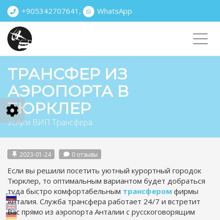
+905342707641
,
WhatsApp
Toggl
navig
ТРАНСФЕР ИЗ
АЭРОПОРТА В
ТЮРКЛЕР
Услуги ВИП Трансфера
2023-01-24
0 отзывы
Если вы решили посетить уютный курортный городок
Тюрклер, то оптимальным вариантом будет добраться
туда быстро комфортабельным
трансфером
фирмы
Анталия. Служба трансфера работает 24/7 и встретит
Вас прямо из аэропорта Анталии с русскоговорящим