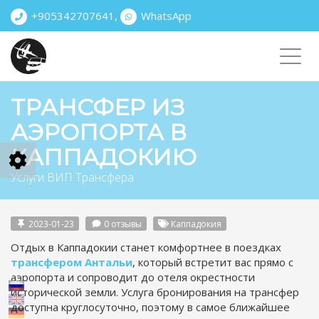
+905342707641
,
WhatsApp
Toggl
navig
ТРАНСФЕР ИЗ
АЭРОПОРТА В
КАППАДОКИЮ
Услуги ВИП Трансфера
2023-01-23
0 отзывы
Каппадокия
Отдых в Каппадокии станет комфортнее в поездках
трансфером Антальи
, который встретит вас прямо с
аэропорта и сопроводит до отеля окрестности
исторической земли. Услуга бронирования на трансфер
доступна круглосуточно, поэтому в самое ближайшее