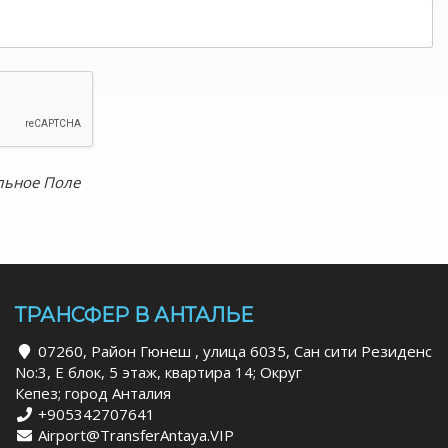
льное Поле
ТРАНСФЕР В АНТАЛЬЕ
07260, Район Гюнеш , улица 6035, Сан сити Резиденс
No:3, Е блок, 5 этаж, квартира 14; Округ
Кепез; город Анталия
+905342707641
Airport@TransferAntaya.VIP