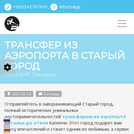
+905342707641
,
WhatsApp
Toggl
navig
ТРАНСФЕР ИЗ
АЭРОПОРТА В СТАРЫЙ
ГОРОД
Услуги ВИП Трансфера
2023-01-24
0 отзывы
Отправляйтесь в завораживающий Старый город,
полный исторических уникальных
достопримечательностей
трансфером из аэропорта
Антальи до отеля
Калеичи. Этот город подарит вам
массу впечатлений и станет одним из любимым, а сервис