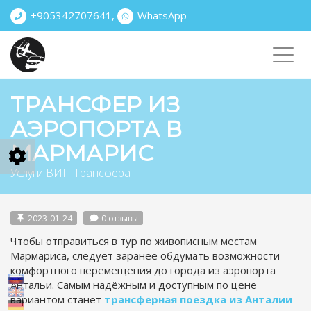
+905342707641
,
WhatsApp
Toggl
navig
ТРАНСФЕР ИЗ
АЭРОПОРТА В
МАРМАРИС
Услуги ВИП Трансфера
2023-01-24
0 отзывы
Чтобы отправиться в тур по живописным местам
Мармариса, следует заранее обдумать возможности
комфортного перемещения до города из аэропорта
Антальи. Самым надёжным и доступным по цене
вариантом станет
трансферная поездка из Анталии