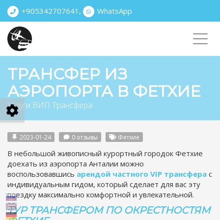
+905342707641
,
WhatsApp
Toggl
navig
ТРАНСФЕР ИЗ
АЭРОПОРТА В ФЕТХИЕ
Услуги ВИП Трансфера
2023-01-24
0 отзывы
Фетхие
В небольшой живописный курортный городок Фетхие
доехать из аэропорта Анталии можно
воспользовавшись
арендой частного VIP трансфера
с
индивидуальным гидом, который сделает для вас эту
поездку максимально комфортной и увлекательной.
ТУР ТРАНСФЕРОМ ПО ОКРЕСТНОСТЯМ