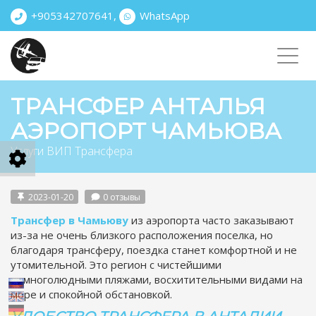
+905342707641
,
WhatsApp
Toggl
navig
ТРАНСФЕР АНТАЛЬЯ
АЭРОПОРТ ЧАМЬЮВА
Услуги ВИП Трансфера
2023-01-20
0 отзывы
Трансфер в Чамьюву
из аэропорта часто заказывают
из-за не очень близкого расположения поселка, но
благодаря трансферу, поездка станет комфортной и не
утомительной. Это регион с чистейшими
немноголюдными пляжами, восхитительными видами на
море и спокойной обстановкой.