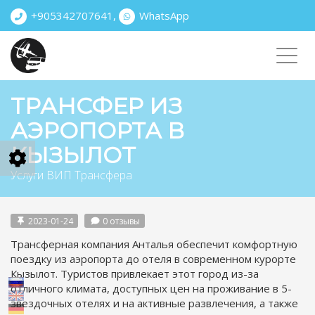
+905342707641
,
WhatsApp
Toggl
navig
ТРАНСФЕР ИЗ
АЭРОПОРТА В
КЫЗЫЛОТ
Услуги ВИП Трансфера
2023-01-24
0 отзывы
Трансферная компания Анталья обеспечит комфортную
поездку из аэропорта до отеля в современном курорте
Кызылот. Туристов привлекает этот город из-за
отличного климата, доступных цен на проживание в 5-
звездочных отелях и на активные развлечения, а также